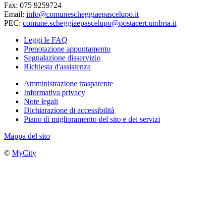
Fax: 075 9259724
Email:
info@comunescheggiaepascelupo.it
PEC:
comune.scheggiaepascelupo@postacert.umbria.it
Leggi le FAQ
Prenotazione appuntamento
Segnalazione disservizio
Richiesta d'assistenza
Amministrazione trasparente
Informativa privacy
Note legali
Dichiarazione di accessibilità
Piano di miglioramento del sito e dei servizi
Mappa del sito
©
MyCity