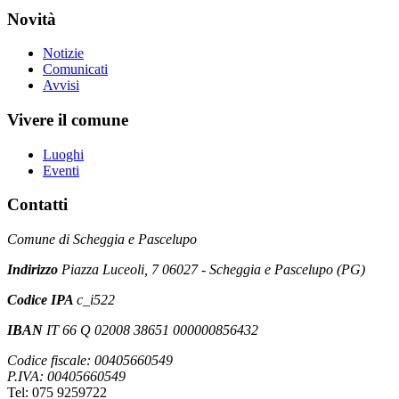
Novità
Notizie
Comunicati
Avvisi
Vivere il comune
Luoghi
Eventi
Contatti
Comune di Scheggia e Pascelupo
Indirizzo
Piazza Luceoli, 7 06027 - Scheggia e Pascelupo (PG)
Codice IPA
c_i522
IBAN
IT 66 Q 02008 38651 000000856432
Codice fiscale: 00405660549
P.IVA: 00405660549
Tel: 075 9259722