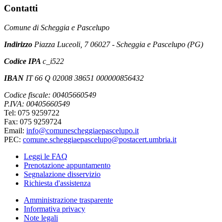
Contatti
Comune di Scheggia e Pascelupo
Indirizzo
Piazza Luceoli, 7 06027 - Scheggia e Pascelupo (PG)
Codice IPA
c_i522
IBAN
IT 66 Q 02008 38651 000000856432
Codice fiscale: 00405660549
P.IVA: 00405660549
Tel: 075 9259722
Fax: 075 9259724
Email:
info@comunescheggiaepascelupo.it
PEC:
comune.scheggiaepascelupo@postacert.umbria.it
Leggi le FAQ
Prenotazione appuntamento
Segnalazione disservizio
Richiesta d'assistenza
Amministrazione trasparente
Informativa privacy
Note legali