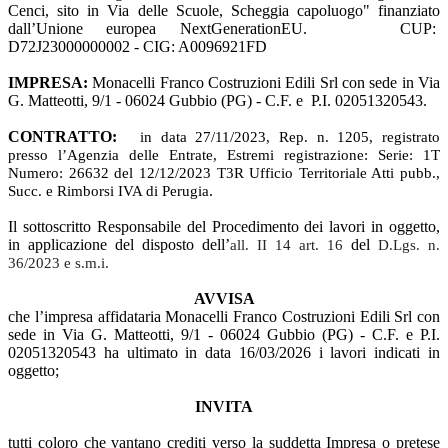
Cenci, sito in Via delle Scuole, Scheggia capoluogo" finanziato
dall’Unione europea NextGenerationEU. CUP:
D72J23000000002 - CIG: A0096921FD
IMPRESA:
Monacelli Franco Costruzioni Edili Srl con sede in Via
G. Matteotti, 9/1 - 06024 Gubbio (PG) - C.F. e P.I. 02051320543.
CONTRATTO:
in data 27/11/2023, Rep. n. 1205, registrato
presso l’Agenzia delle Entrate, Estremi registrazione: Serie: 1T
Numero: 26632 del 12/12/2023 T3R Ufficio Territoriale Atti pubb.,
.
Succ. e Rimborsi IVA di Perugia
Il sottoscritto Responsabile del Procedimento dei
lavori
in oggetto,
in applicazione del disposto dell’
del
all. II 14 art. 16
D.Lgs. n.
36/2023 e s.m.i.
AVVISA
che l’impresa affidataria Monacelli Franco Costruzioni Edili Srl con
sede in Via G. Matteotti, 9/1 - 06024 Gubbio (PG) - C.F. e P.I.
02051320543 ha ultimato in data 16/03/2026 i
lavori
indicati in
oggetto;
INVITA
tutti coloro che vantano crediti verso la suddetta Impresa o pretese