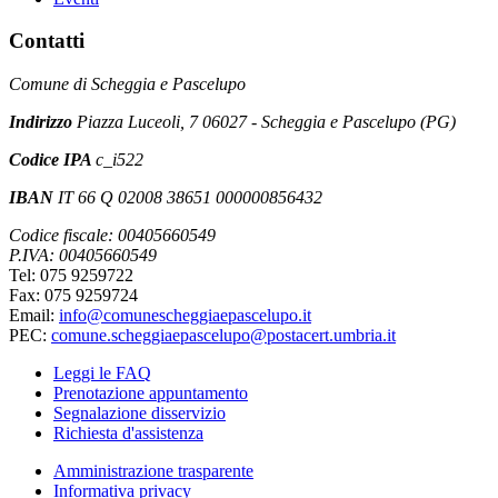
Contatti
Comune di Scheggia e Pascelupo
Indirizzo
Piazza Luceoli, 7 06027 - Scheggia e Pascelupo (PG)
Codice IPA
c_i522
IBAN
IT 66 Q 02008 38651 000000856432
Codice fiscale: 00405660549
P.IVA: 00405660549
Tel: 075 9259722
Fax: 075 9259724
Email:
info@comunescheggiaepascelupo.it
PEC:
comune.scheggiaepascelupo@postacert.umbria.it
Leggi le FAQ
Prenotazione appuntamento
Segnalazione disservizio
Richiesta d'assistenza
Amministrazione trasparente
Informativa privacy