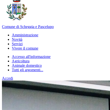
Comune di Scheggia e Pascelupo
Amministrazione
Novità
Servizi
Vivere il comune
Accesso all'informazione
Agricoltura
Animale domestico
Tutti gli argomenti...
Accedi