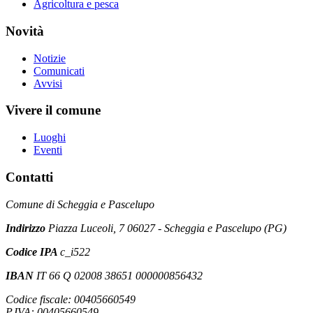
Agricoltura e pesca
Novità
Notizie
Comunicati
Avvisi
Vivere il comune
Luoghi
Eventi
Contatti
Comune di Scheggia e Pascelupo
Indirizzo
Piazza Luceoli, 7 06027 - Scheggia e Pascelupo (PG)
Codice IPA
c_i522
IBAN
IT 66 Q 02008 38651 000000856432
Codice fiscale: 00405660549
P.IVA: 00405660549