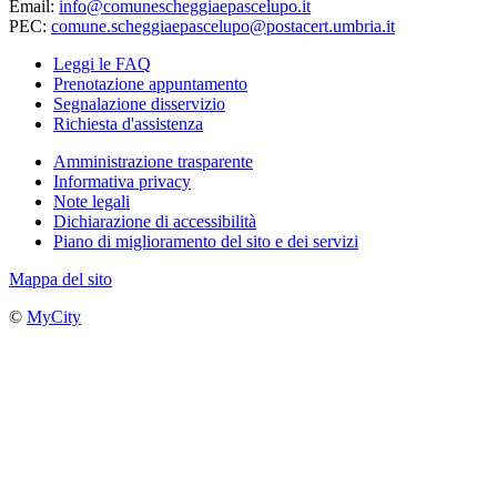
Email:
info@comunescheggiaepascelupo.it
PEC:
comune.scheggiaepascelupo@postacert.umbria.it
Leggi le FAQ
Prenotazione appuntamento
Segnalazione disservizio
Richiesta d'assistenza
Amministrazione trasparente
Informativa privacy
Note legali
Dichiarazione di accessibilità
Piano di miglioramento del sito e dei servizi
Mappa del sito
©
MyCity