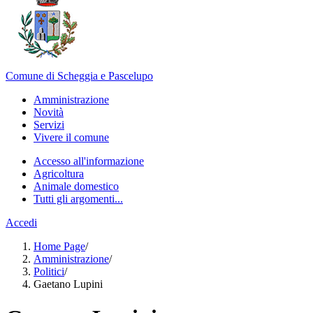
Comune di Scheggia e Pascelupo
Amministrazione
Novità
Servizi
Vivere il comune
Accesso all'informazione
Agricoltura
Animale domestico
Tutti gli argomenti...
Accedi
Home Page
/
Amministrazione
/
Politici
/
Gaetano Lupini