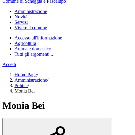
Comune di Scheggia e Pascelupo
Amministrazione
Novità
Servizi
Vivere il comune
Accesso all'informazione
Agricoltura
Animale domestico
Tutti gli argomenti...
Accedi
Home Page
/
Amministrazione
/
Politici
/
Monia Bei
Monia Bei