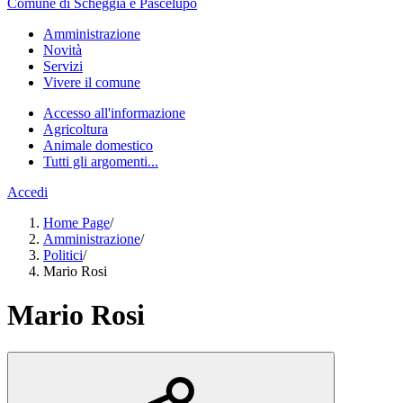
Comune di Scheggia e Pascelupo
Amministrazione
Novità
Servizi
Vivere il comune
Accesso all'informazione
Agricoltura
Animale domestico
Tutti gli argomenti...
Accedi
Home Page
/
Amministrazione
/
Politici
/
Mario Rosi
Mario Rosi