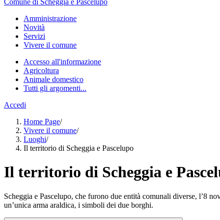
Comune di Scheggia e Pascelupo
Amministrazione
Novità
Servizi
Vivere il comune
Accesso all'informazione
Agricoltura
Animale domestico
Tutti gli argomenti...
Accedi
Home Page
/
Vivere il comune
/
Luoghi
/
Il territorio di Scheggia e Pascelupo
Il territorio di Scheggia e Pasce
Scheggia e Pascelupo, che furono due entità comunali diverse, l’8 no
un’unica arma araldica, i simboli dei due borghi.