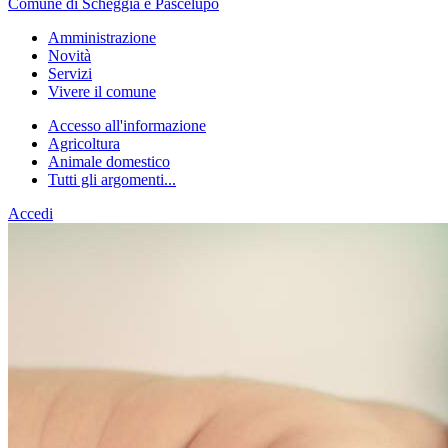
Comune di Scheggia e Pascelupo
Amministrazione
Novità
Servizi
Vivere il comune
Accesso all'informazione
Agricoltura
Animale domestico
Tutti gli argomenti...
Accedi