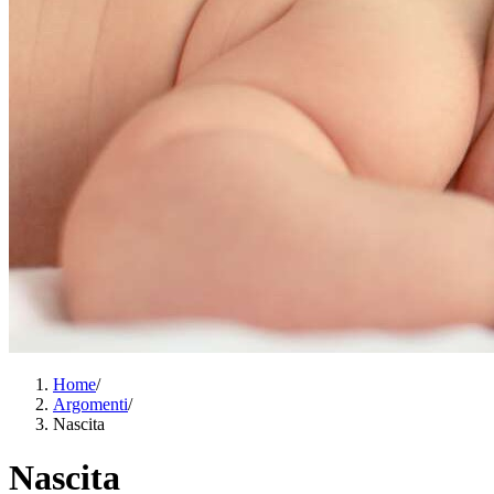
Home
/
Argomenti
/
Nascita
Nascita