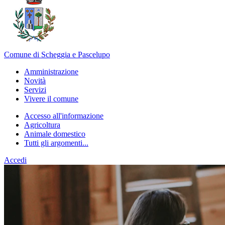
Comune di Scheggia e Pascelupo
Amministrazione
Novità
Servizi
Vivere il comune
Accesso all'informazione
Agricoltura
Animale domestico
Tutti gli argomenti...
Accedi