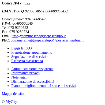
Codice IPA
c_i522
IBAN
IT 66 Q 02008 38651 000000856432
Codice fiscale: 00405660549
P.IVA: 00405660549
Tel: 075 9259722
Fax: 075 9259724
Email:
info@comunescheggiaepascelupo.it
PEC:
comune.scheggiaepascelupo@postacert.umbria.it
Leggi le FAQ
Prenotazione appuntamento
Segnalazione disservizio
Richiesta d'assistenza
Amministrazione trasparente
Informativa privacy
Note legali
Dichiarazione di accessibilità
Piano di miglioramento del sito e dei servizi
Mappa del sito
©
MyCity