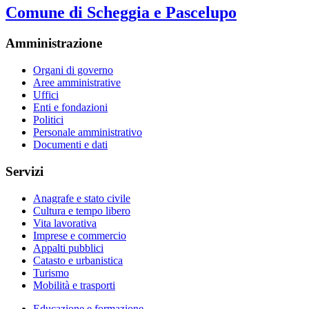
Comune di Scheggia e Pascelupo
Amministrazione
Organi di governo
Aree amministrative
Uffici
Enti e fondazioni
Politici
Personale amministrativo
Documenti e dati
Servizi
Anagrafe e stato civile
Cultura e tempo libero
Vita lavorativa
Imprese e commercio
Appalti pubblici
Catasto e urbanistica
Turismo
Mobilità e trasporti
Educazione e formazione