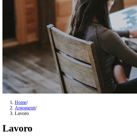
Home
/
Argomenti
/
Lavoro
Lavoro